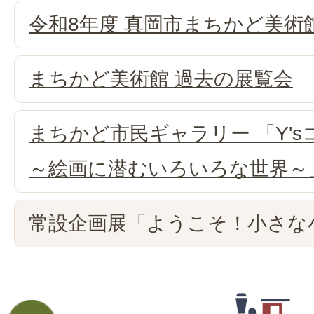
令和8年度 真岡市まちかど美術
まちかど美術館 過去の展覧会
まちかど市民ギャラリー 「Y'sコ
～絵画に潜むいろいろな世界～
常設企画展「ようこそ！小さな