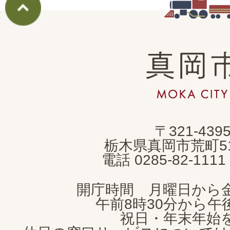
真
岡
市
MOKA
〒321-439
CITY
栃木県真岡市荒町5
電話 0285-82-11
開庁時間 月曜日から
午前8時30分から午後
祝日・年末年始