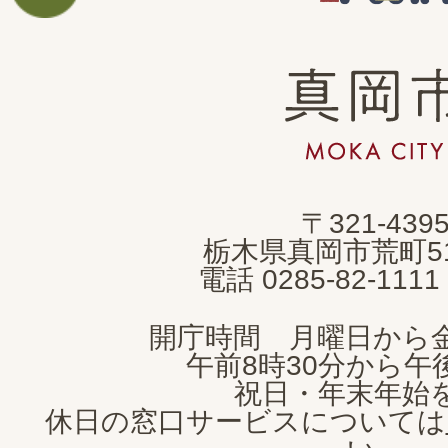
真
岡
市
MOKA
〒321-439
CITY
栃木県真岡市荒町5
電話 0285-82-11
開庁時間 月曜日から
午前8時30分から午後
祝日・年末年始
休日の窓口サービスについては