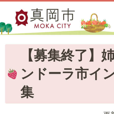
【募集終了】
ンドーラ市イ
集