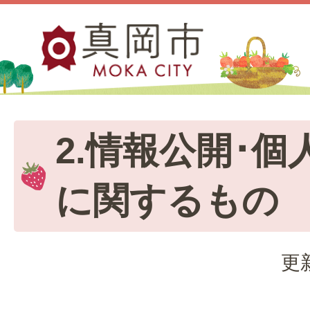
2.情報公開･
に関するもの
更