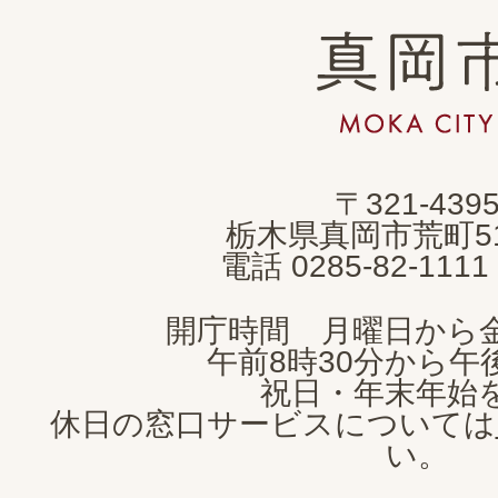
真
岡
市
MOKA
〒321-439
CITY
栃木県真岡市荒町5
電話 0285-82-11
開庁時間 月曜日から
午前8時30分から午後
祝日・年末年始
休日の窓口サービスについては
い。