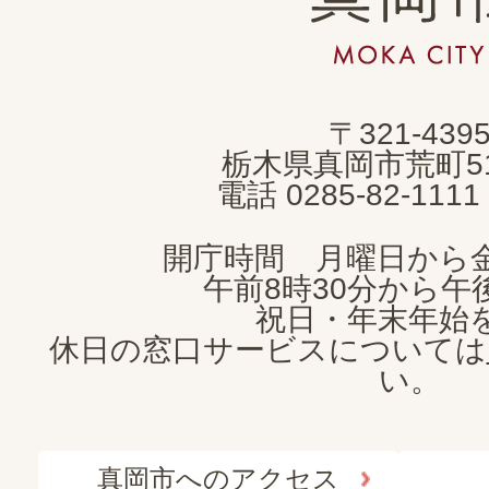
岡
市
MOKA
〒321-439
CITY
栃木県真岡市荒町5
電話 0285-82-11
開庁時間 月曜日から
午前8時30分から午後
祝日・年末年始
休日の窓口サービスについては
い。
真岡市へのアクセス