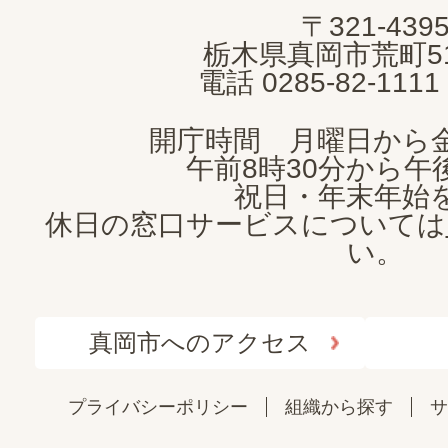
MOKA
〒321-439
CITY
栃木県真岡市荒町5
電話 0285-82-11
開庁時間 月曜日から
午前8時30分から午後
祝日・年末年始
休日の窓口サービスについては
い。
真岡市へのアクセス
プライバシーポリシー
組織から探す
サ