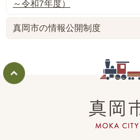
～令和7年度）
真岡市の情報公開制度
真
岡
市