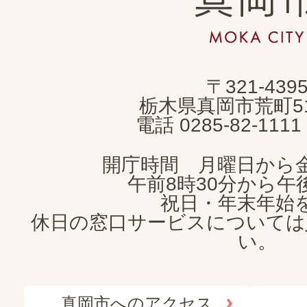
岡
市
MOKA
〒321-439
CITY
栃木県真岡市荒町5
電話 0285-82-11
開庁時間 月曜日から
午前8時30分から午後
祝日・年末年始
休日の窓口サービスについては
い。
真岡市へのアクセス