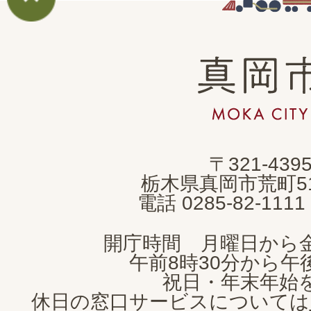
真
岡
市
MOKA
〒321-439
CITY
栃木県真岡市荒町5
電話 0285-82-11
開庁時間 月曜日から
午前8時30分から午後
祝日・年末年始
休日の窓口サービスについては