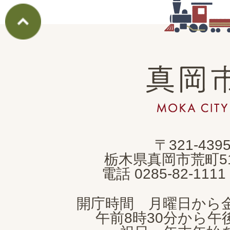
真
岡
市
MOKA
〒321-439
CITY
栃木県真岡市荒町5
電話 0285-82-11
開庁時間 月曜日から
午前8時30分から午後