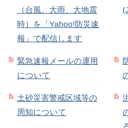
（台風、大雨、大地震
時）を「Yahoo!防災速
報」で配信します
緊急速報メールの運用
について
土砂災害警戒区域等の
周知について