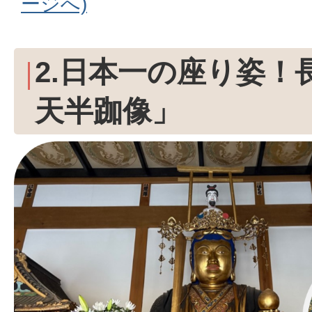
ージへ)
2.日本一の座り姿！
天半跏像」