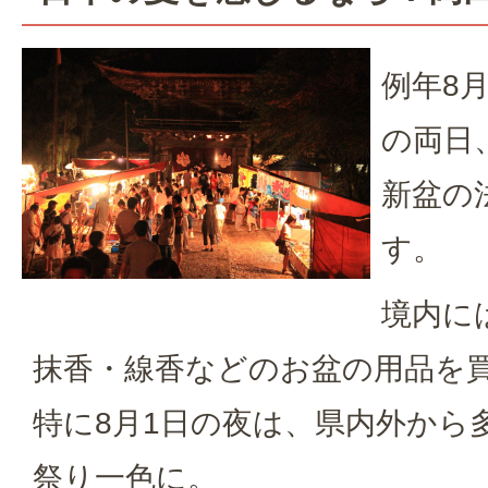
例年8
の両日
新盆の
す。
境内に
抹香・線香などのお盆の用品を
特に8月1日の夜は、県内外から
祭り一色に。