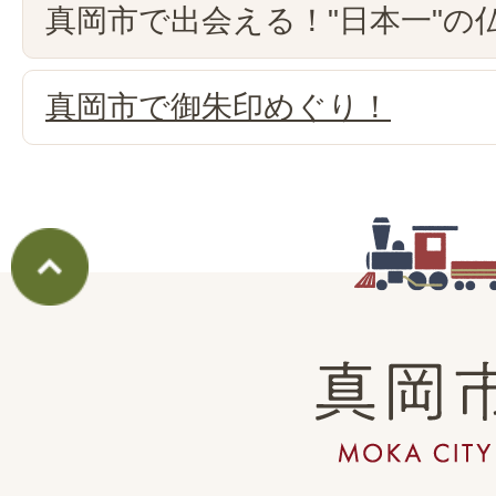
真岡市で出会える！"日本一"の
真岡市で御朱印めぐり！
真
岡
市