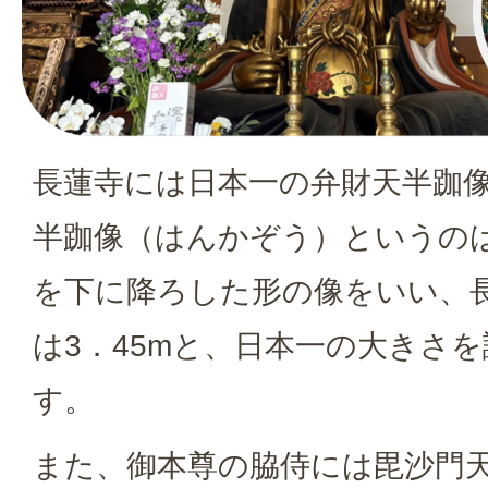
長蓮寺には日本一の弁財天半跏
半跏像（はんかぞう）というの
を下に降ろした形の像をいい、
は3．45mと、日本一の大きさ
す。
また、御本尊の脇侍には毘沙門