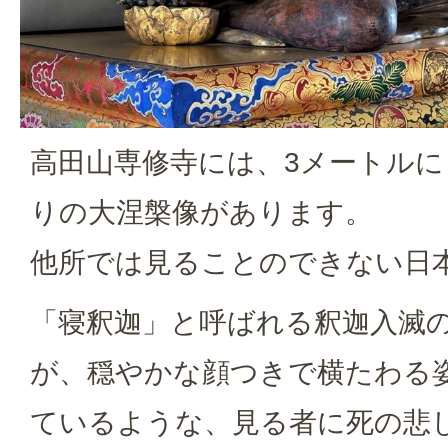
高田山専修寺には、3メートル
りの大涅槃像があります。
他所では見ることのできない日
「寝釈迦」と呼ばれる釈迦入滅
が、穏やかな顔つきで横たわる
ているような、見る者に死の悲