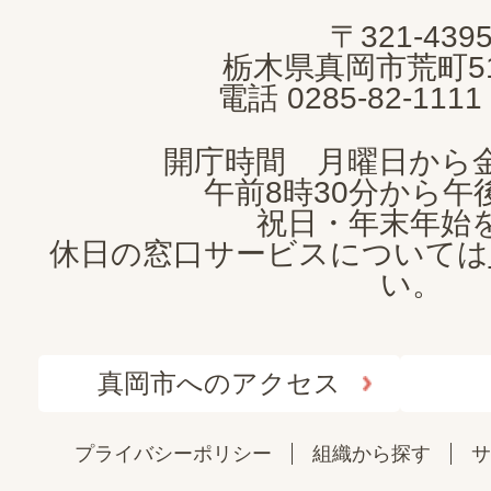
MOKA
〒321-439
CITY
栃木県真岡市荒町5
電話 0285-82-11
開庁時間 月曜日から
午前8時30分から午後
祝日・年末年始
休日の窓口サービスについては
い。
真岡市へのアクセス
プライバシーポリシー
組織から探す
サ