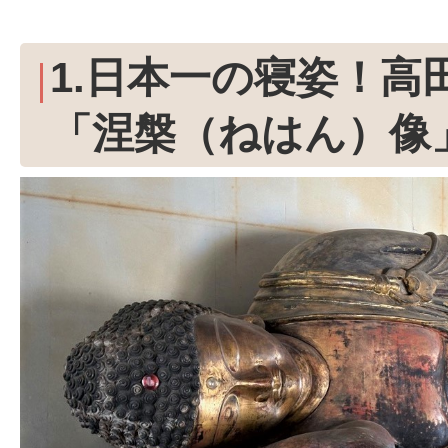
1.日本一の寝姿！高
「涅槃（ねはん）像