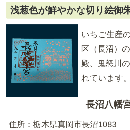
浅葱色が鮮やかな切り絵御
いちご生産
区（長沼）
殿、鬼怒川
れています
長沼八幡
住所：栃木県真岡市長沼1083