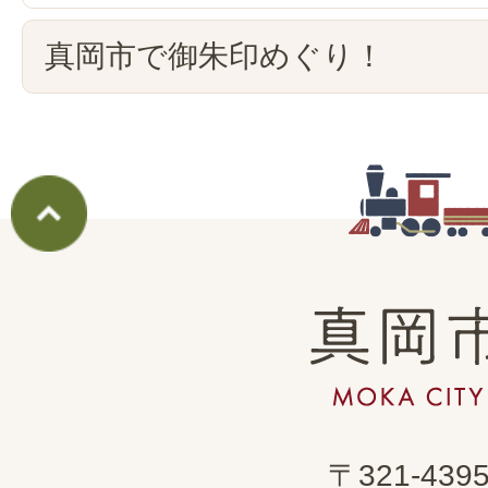
真岡市で御朱印めぐり！
真
岡
市
MOKA
〒321-439
CITY