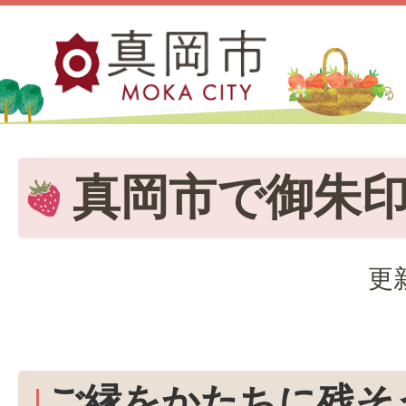
真岡市で御朱
更
ご縁をかたちに残そ