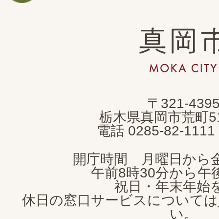
真
岡
市
MOKA
〒321-439
CITY
栃木県真岡市荒町5
電話 0285-82-11
開庁時間 月曜日から
午前8時30分から午後
祝日・年末年始
休日の窓口サービスについては
い。