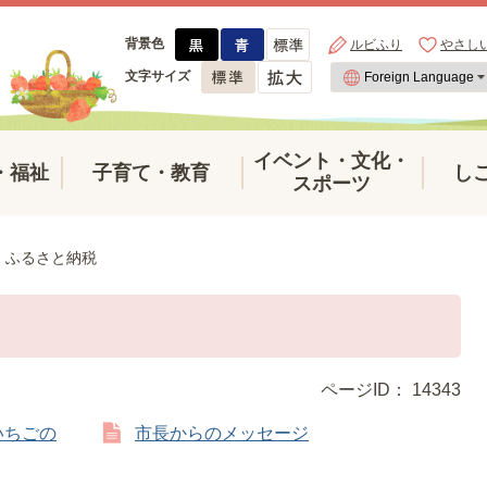
背景色
ルビふり
やさし
文字サイズ
イベント・文化・
・福祉
子育て・教育
し
スポーツ
ふるさと納税
ページID：
14343
いちごの
市長からのメッセージ