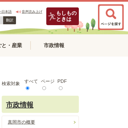
い日本語
音声読み上げ
もしもの
ときは
翻訳
ごと・産業
市政情報
すべて
ページ
PDF
検索対象
市政情報
真岡市の概要