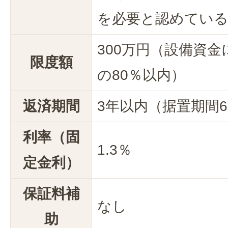
を必要と認めてい
300万円（設備資
限度額
の80％以内）
返済期間
3年以内（据置期間
利率（固
1.3％
定金利）
保証料補
なし
助