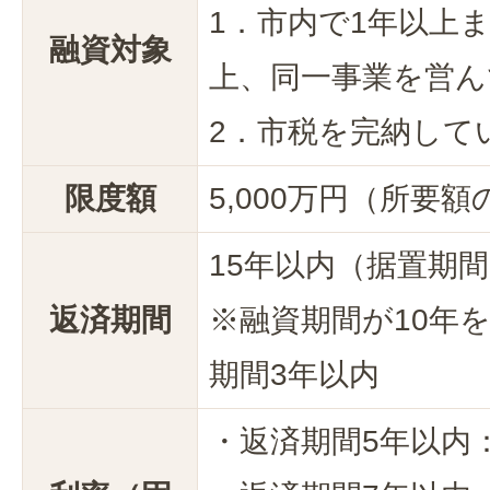
1．市内で1年以上
融資対象
上、同一事業を営ん
2．市税を完納して
限度額
5,000万円（所要
15年以内（据置期間
返済期間
※融資期間が10年
期間3年以内
・返済期間5年以内：