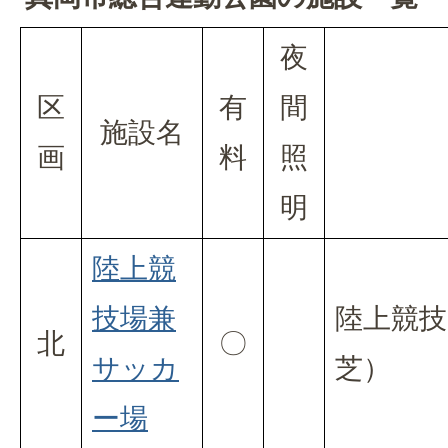
夜
区
有
間
施設名
画
料
照
明
陸上競
技場兼
陸上競技
北
〇
サッカ
芝）
ー場