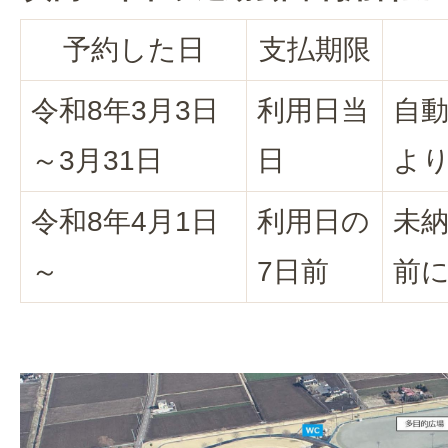
予約した日
支払期限
令和8年3月3日
利用日当
自動
～3月31日
日
より
令和8年4月1日
利用日の
未納
～
7日前
前