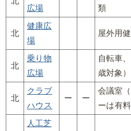
北
広場
類
健康広
北
屋外用健
場
乗り物
自転車、
北
広場
歳対象）
クラブ
会議室（
北
ー
ー
ハウス
ーは有料
人工芝