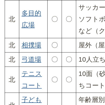
サッカー
多目的
北
〇
〇
ソフトボ
広場
など（
北
相撲場
〇
屋外（屋
北
弓道場
〇
〇
10人立
テニス
10面（
北
〇
〇
コート
ちコー
子ども
年齢層別