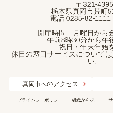
〒321-439
CITY
栃木県真岡市荒町5
電話 0285-82-11
開庁時間 月曜日から
午前8時30分から午後
祝日・年末年始
休日の窓口サービスについては
い。
真岡市へのアクセス
プライバシーポリシー
組織から探す
サ