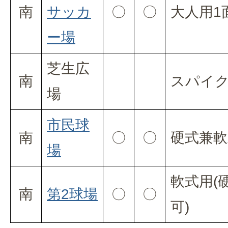
南
サッカ
〇
〇
大人用1
ー場
芝生広
南
スパイ
場
市民球
南
〇
〇
硬式兼軟
場
軟式用(
南
第2球場
〇
〇
可)