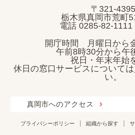
MOKA
〒321-439
CITY
栃木県真岡市荒町5
電話 0285-82-11
開庁時間 月曜日から
午前8時30分から午後
祝日・年末年始
休日の窓口サービスについては
い。
真岡市へのアクセス
プライバシーポリシー
組織から探す
サ