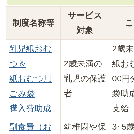
サービス
制度名称等
こ
対象
乳児紙おむ
2歳
つ＆
2歳未満の
紙おむ
紙おむつ用
乳児の保護
00
ごみ袋
者
袋助成
購入費助成
支給
副食費（お
幼稚園や保
3~