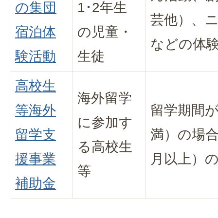
の集団
1･2年生
芸他）、
宿泊体
の児童・
などの体
験活動
生徒
高校生
海外留学
等海外
留学期間が
に参加す
留学支
満）の場合
る高校生
援事業
月以上）の
等
補助金