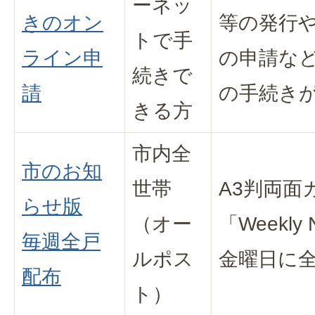
ーネッ
きのオン
等の発行
トで手
ライン申
の申請など
続きで
請
の手続き
きる方
市内全
市のお知
世帯
A3判両面
らせ版
（オー
「Weekl
毎週全戸
ルポス
金曜日に
配布
ト）