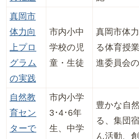
真岡市
体力向
市内小中
真岡市体
上プロ
学校の児
る体育授
グラム
童・生徒
進委員会
の実践
自然教
市内小学
豊かな自
育セン
3･4･6年
る、集団
ターで
生、中学
ん活動、