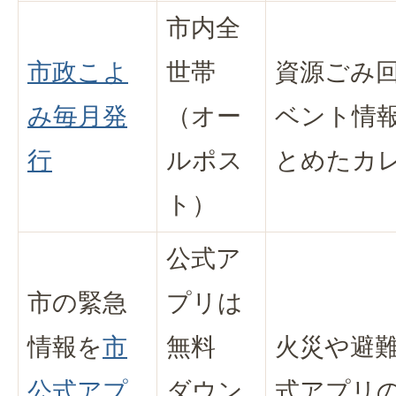
市内全
市政こよ
世帯
資源ごみ
み毎月発
（オー
ベント情
行
ルポス
とめたカ
ト）
公式ア
市の緊急
プリは
情報を
市
無料
火災や避
公式アプ
ダウン
式アプリ