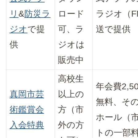
リ
&
防災ラ
ロード
ラジオ（F
ジオ
で提
可、ラ
送で提供
供
ジオは
販売中
高校生
年会費2,
真岡市芸
以上の
無料、その
術鑑賞会
方（市
ホール（
入会特典
外の方
トの一部