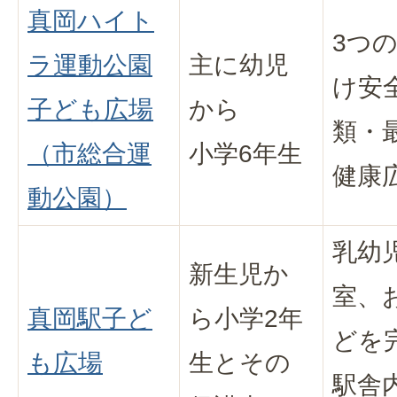
真岡ハイト
3つ
ラ運動公園
主に幼児
け安
子ども広場
から
類・最
（市総合運
小学6年生
健康
動公園）
乳幼
新生児か
室、
真岡駅子ど
ら小学2年
どを
も広場
生とその
駅舎