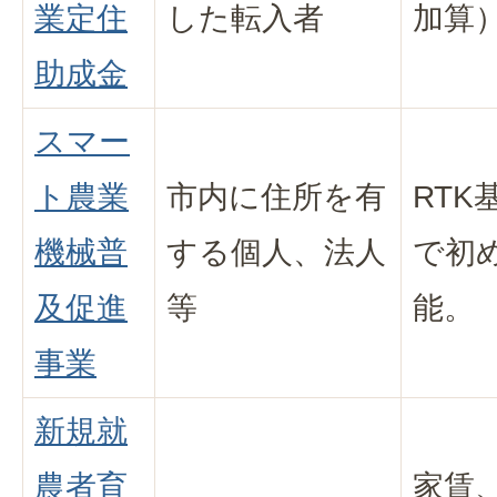
業定住
した転入者
加算
助成金
スマー
ト農業
市内に住所を有
RT
機械普
する個人、法人
で初
及促進
等
能。
事業
新規就
農者育
家賃