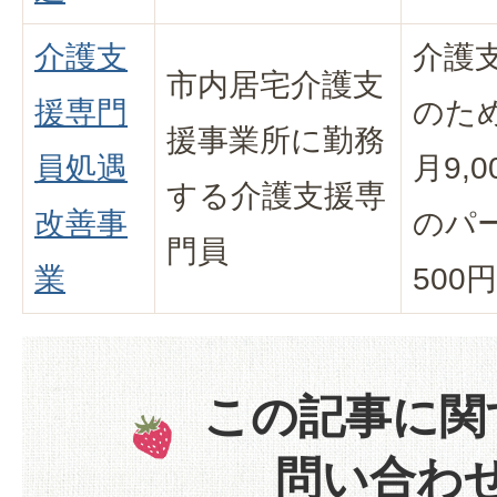
介護支
介護
市内居宅介護支
援専門
のた
援事業所に勤務
員処遇
月9,
する介護支援専
改善事
のパ
門員
業
500
この記事に関
問い合わ