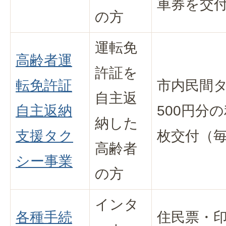
車券を交
の方
運転免
高齢者運
許証を
転免許証
市内民間
自主返
自主返納
500円分
納した
支援タク
枚交付（
高齢者
シー事業
の方
インタ
各種手続
住民票・