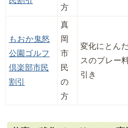
民割引
方
真
もおか鬼怒
岡
変化にとん
公園ゴルフ
市
スのプレー料
倶楽部市民
民
引き
割引
の
方