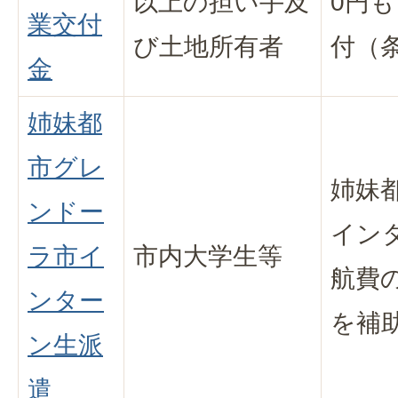
以上の担い手及
0円も
業交付
び土地所有者
付（
金
姉妹都
市グレ
姉妹
ンドー
イン
ラ市イ
市内大学生等
航費の
ンター
を補
ン生派
遣