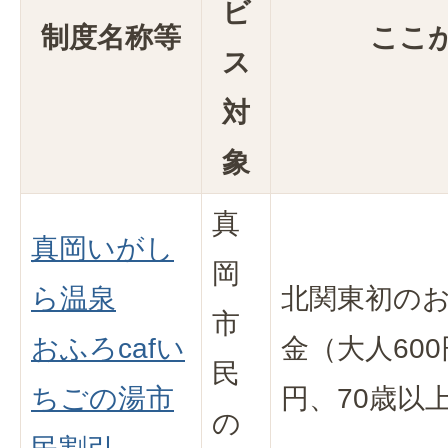
ビ
制度名称等
ここ
ス
対
象
真
真岡いがし
岡
ら温泉
北関東初のお
市
おふろcafい
金（大人600
民
ちごの湯市
円、70歳以
の