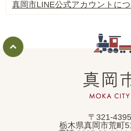
真岡市LINE公式アカウントに
真
岡
市
MOKA
〒321-439
CITY
栃木県真岡市荒町5