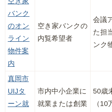
空き家
バンク
会議
のオン
空き家バンクの
た担
ライン
内覧希望者
ンク
物件案
内
真岡市
UIJタ
市内中小企業に
50歳
ーン就
就業または創業
（10