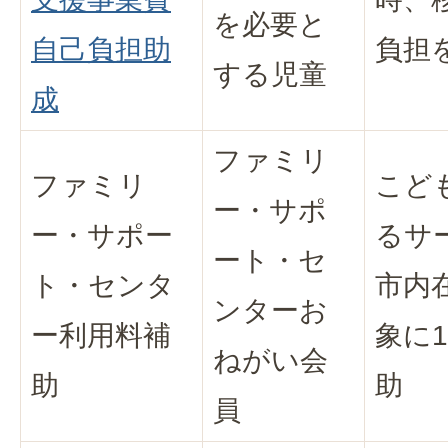
を必要と
自己負担助
負担
する児童
成
ファミリ
ファミリ
こど
ー・サポ
ー・サポー
るサ
ート・セ
ト・センタ
市内
ンターお
ー利用料補
象に
ねがい会
助
助
員