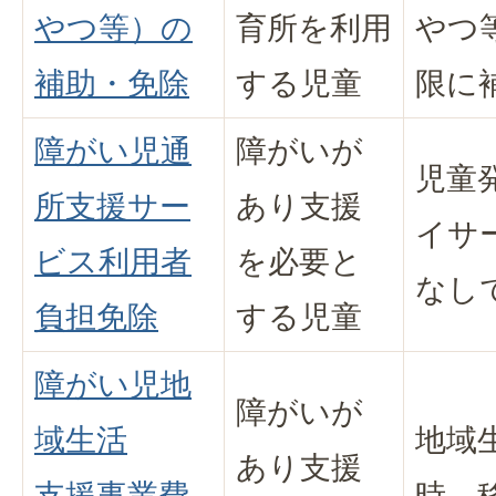
やつ等）の
育所を利用
やつ
補助・免除
する児童
限に
障がい児通
障がいが
児童
所支援サー
あり支援
イサ
ビス利用者
を必要と
なし
負担免除
する児童
障がい児地
障がいが
域生活
地域
あり支援
支援事業費
時、