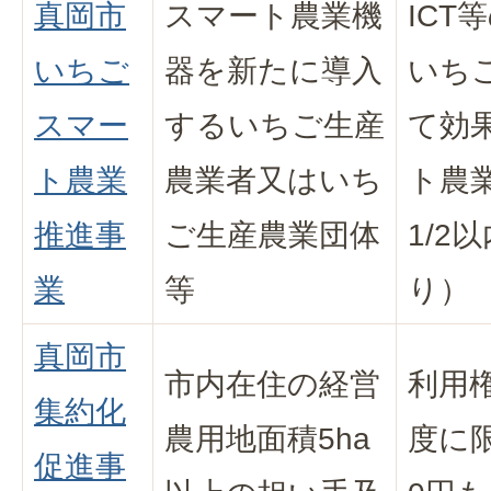
真岡市
スマート農業機
ICT
いちご
器を新たに導入
いち
スマー
するいちご生産
て効
ト農業
農業者又はいち
ト農
推進事
ご生産農業団体
1/2
業
等
り）
真岡市
市内在住の経営
利用
集約化
農用地面積5ha
度に限
促進事