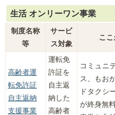
生活 オンリーワン事業
制度名称
サービ
ここ
等
ス対象
運転免
コミュニ
高齢者運
許証を
ス、もお
転免許証
自主返
ドタクシ
自主返納
納した
が終身無
支援事業
高齢者