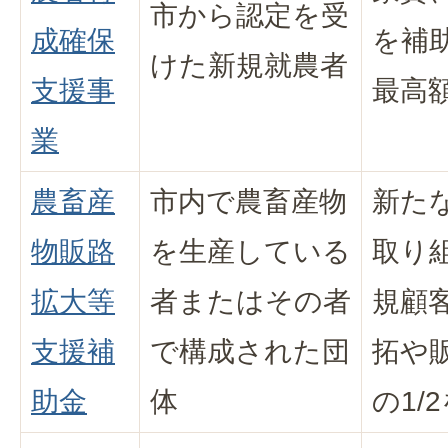
市から認定を受
成確保
を補
けた新規就農者
支援事
最高
業
農畜産
市内で農畜産物
新た
物販路
を生産している
取り
拡大等
者またはその者
規顧
支援補
で構成された団
拓や
助金
体
の1/