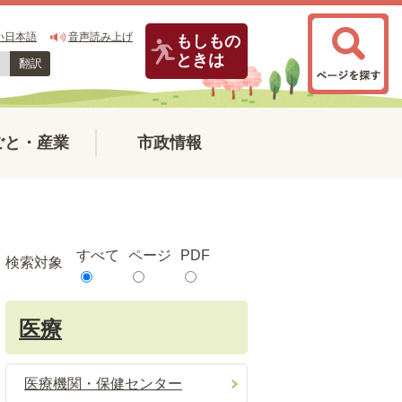
い日本語
音声読み上げ
もしもの
ときは
翻訳
ごと・産業
市政情報
すべて
ページ
PDF
検索対象
医療
医療機関・保健センター