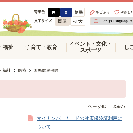
背景色
ルビふり
やさし
文字サイズ
イベント・文化・
・福祉
子育て・教育
し
スポーツ
・福祉
医療
国民健康保険
ページID：
25977
マイナンバーカードの健康保険証利用に
ついて